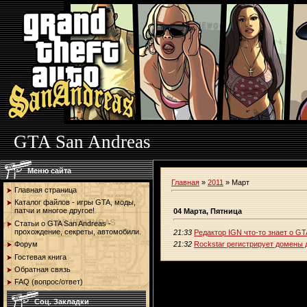
GTA San Andreas
Меню сайта
Главная
»
2011
»
Март
Главная страница
Каталог файлов - игры GTA, моды,
патчи и многое другое!
04 Марта, Пятница
Статьи о GTA San Andreas -
прохождение, секреты, автомобили.
21:33
Редактор IGN что-то знает о GT
21:32
Rockstar регистрирует домены 
Форум
Гостевая книга
Обратная связь
FAQ (вопрос/ответ)
Соц. Закладки